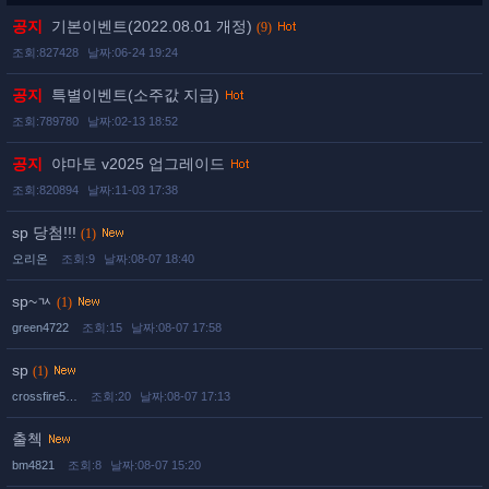
공지
기본이벤트(2022.08.01 개정)
(9)
조회:827428
날짜:06-24 19:24
공지
특별이벤트(소주값 지급)
조회:789780
날짜:02-13 18:52
공지
야마토 v2025 업그레이드
조회:820894
날짜:11-03 17:38
sp 당첨!!!
(1)
오리온
조회:9
날짜:08-07 18:40
sp~ㄳ
(1)
green4722
조회:15
날짜:08-07 17:58
sp
(1)
crossfire5…
조회:20
날짜:08-07 17:13
출첵
bm4821
조회:8
날짜:08-07 15:20