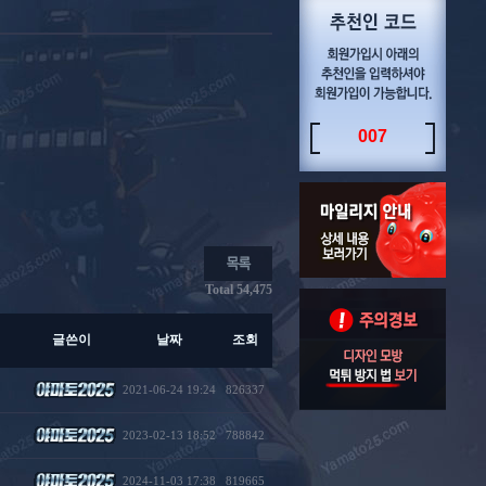
007
Total 54,475
글쓴이
날짜
조회
2021-06-24 19:24
826337
2023-02-13 18:52
788842
2024-11-03 17:38
819665