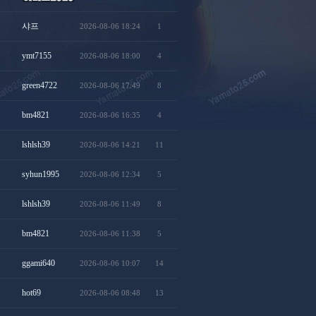
샤프
2026-08-06 18:24
1
ymt7155
2026-08-06 18:00
4
green4722
2026-08-06 17:49
8
bm4821
2026-08-06 16:35
4
lshlsh39
2026-08-06 14:21
11
syhun1995
2026-08-06 12:34
5
lshlsh39
2026-08-06 11:49
8
bm4821
2026-08-06 11:38
5
ggami640
2026-08-06 10:07
14
hot69
2026-08-06 08:48
13