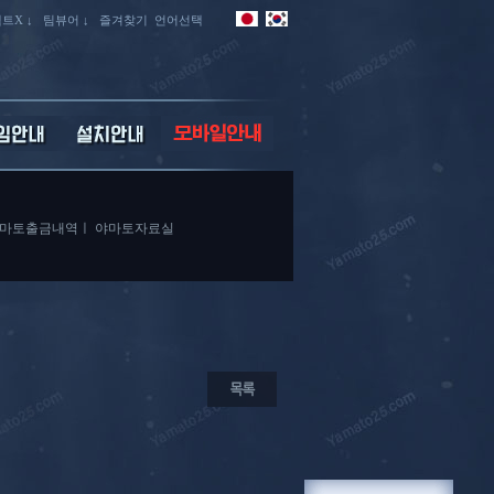
트X ↓
팀뷰어 ↓
즐겨찾기
언어선택
마토출금내역
ㅣ
야마토자료실