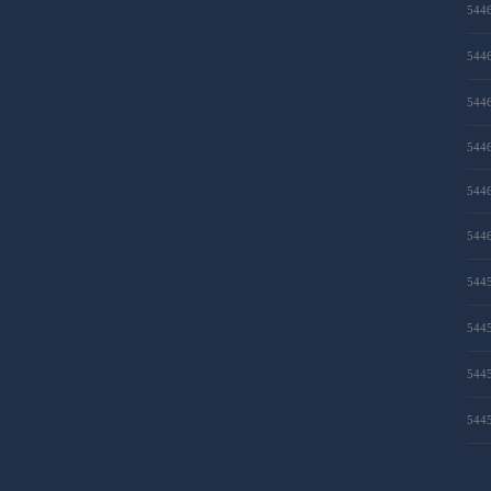
544
544
544
544
544
544
544
544
544
544