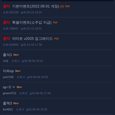
공지
기본이벤트(2022.08.01 개정)
(9)
조회:826338
날짜:06-24 19:24
공지
특별이벤트(소주값 지급)
조회:788847
날짜:02-13 18:52
공지
야마토 v2025 업그레이드
조회:819665
날짜:11-03 17:38
출석1
샤프
조회:1
날짜:08-06 18:24
아싸sp
ymt7155
조회:4
날짜:08-06 18:00
sp~3 ㄳ
green4722
조회:8
날짜:08-06 17:49
출첵3
bm4821
조회:4
날짜:08-06 16:35