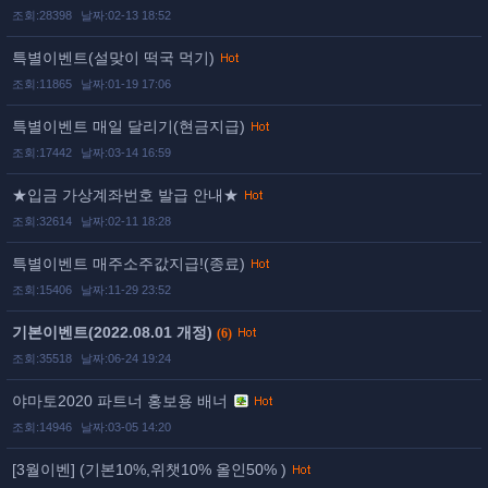
조회:28398
날짜:02-13 18:52
특별이벤트(설맞이 떡국 먹기)
조회:11865
날짜:01-19 17:06
특별이벤트 매일 달리기(현금지급)
조회:17442
날짜:03-14 16:59
★입금 가상계좌번호 발급 안내★
조회:32614
날짜:02-11 18:28
특별이벤트 매주소주값지급!(종료)
조회:15406
날짜:11-29 23:52
기본이벤트(2022.08.01 개정)
(6)
조회:35518
날짜:06-24 19:24
야마토2020 파트너 홍보용 배너
조회:14946
날짜:03-05 14:20
[3월이벤] (기본10%,위챗10% 올인50% )