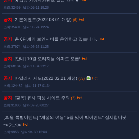
공지
★입금 가상계좌번호 발급 안내★
조회:32469
날짜:02-11 18:28
공지
기본이벤트(2022.08.01 개정)
(6)
조회:35401
날짜:06-24 19:24
공지
총 6단계의 보안서버를 운영하고 있습니다.
조회:37974
날짜:03-16 11:25
공지
[안내] 10원 오리지날 야마토 오픈!
조회:68184
날짜:11-04 23:17
공지
마일리지 제도(2022.02.21 개정)
(72)
조회:124482
날짜:11-17 01:34
공지
[필독] 유사 피싱 사이트 주의
(2)
조회:91886
날짜:07-20 00:27
[05월 특별이벤트] "계절의 여왕" 5월 맞이 빅이벤트" 실시합니닷
~o(>_<)o
조회:9953
날짜:04-30 15:04