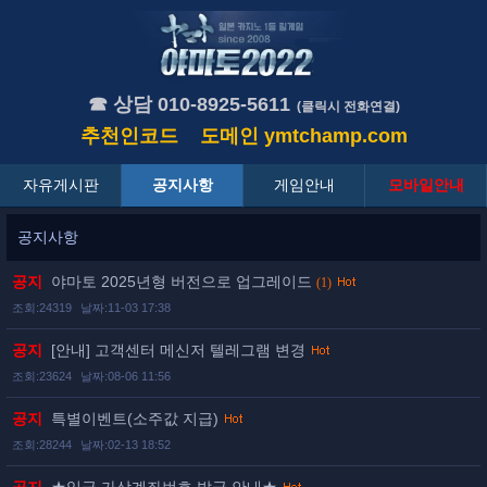
☎ 상담 010-8925-5611
(클릭시 전화연결)
추천인코드
도메인
ymtchamp.com
자유게시판
공지사항
게임안내
모바일안내
공지사항
공지
야마토 2025년형 버전으로 업그레이드
(1)
조회:24319
날짜:11-03 17:38
공지
[안내] 고객센터 메신저 텔레그램 변경
조회:23624
날짜:08-06 11:56
공지
특별이벤트(소주값 지급)
조회:28244
날짜:02-13 18:52