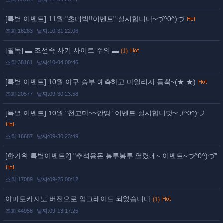
[특별 이벤트] 11월 "초대박!!이벤트" 실시합니다~づ^0^)づ
조회:18283
날짜:10-31 22:06
[필독] ▬ 조선족 사기 사이트 주의 ▬
(1)
조회:38161
날짜:10-04 00:46
[특별 이벤트] 10월 야구 승부 예측하고 마일리지 듬뿍~(★.★)
조회:20577
날짜:09-30 23:58
[특별 이벤트] 10월 "천고마~~안땅" 이벤트 실시합니닷~づ^0^)づ
조회:16687
날짜:09-30 23:49
[한가위 특별이벤트2] "추석용돈 봉투봉투 열렸네~ 이벤트~づ^0^)づ"
조회:17089
날짜:09-25 00:12
야마토카지노 버전으로 업그레이드 되었습니다
(1)
조회:44958
날짜:09-13 17:25